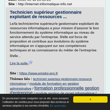
Site :
http://internet-informatique-info.net
Technicien supérieur gestionnaire
exploitant de ressources ...
Le/la technicien/ne supérieur/e gestionnaire exploitant de
ressources informatiques a pour mission d'assurer le bon
fonctionnement du système informatique au niveau de
service attendu par l'entreprise. Il/elle est force de
proposition et contribue aux évolutions du système
informatique en s'appuyant sur ses compétences
techniques et sa connaissance du métier de l'entreprise.
Il/elle...
Lire la suite
Site :
https://www.emploi-pro.fr
Thèmes liés :
technicien superieur gestionnaire ressource
/
module de formation en gestion
informatique
formation professionnelle gestion
administrative
/
d'entreprise
/
module gestion de projet informatique
/
formation professionnelle gestion de projet
En poursuivant votre navigation sur ce site, vous acceptez
X
informatique
l'utilisation de cookies pour vous proposer des contenus et
services adaptés à vos centres d'intérêts.
En savoir plus