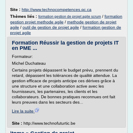
Site :
http://www.technocompetences.qc.ca
Thèmes liés :
/
formation
formation gestion de projet agile scrum
gestion projet methode agile
/
methode gestion de projet
agile
/
outil de gestion de projet agile
/
formation gestion de
projet agile
Formation Réussir la gestion de projets IT
en PME ...
Formateur:
Michel Duchateau
Certains projets dépassent le budget prévu, prennent du
retard, dépassent les tolérances de qualité attendue. La
gestion efficace de projets anticipe ces dérives grâce à
une structure et une collaboration active avec les
fournisseurs, les partenaires, les clients et les
collaborateurs. De bonnes pratiques reconnues ont fait
leurs preuves dans les secteurs des...
Lire la suite
Site :
http://www.technofuturtic.be