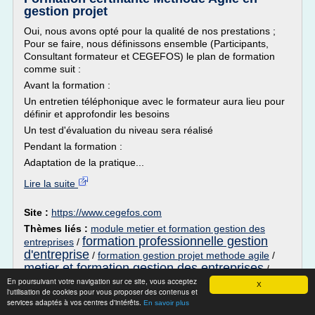
gestion projet
Oui, nous avons opté pour la qualité de nos prestations ;
Pour se faire, nous définissons ensemble (Participants,
Consultant formateur et CEGEFOS) le plan de formation
comme suit :
Avant la formation :
Un entretien téléphonique avec le formateur aura lieu pour
définir et approfondir les besoins
Un test d'évaluation du niveau sera réalisé
Pendant la formation :
Adaptation de la pratique...
Lire la suite
Site :
https://www.cegefos.com
Thèmes liés :
module metier et formation gestion des
formation professionnelle gestion
entreprises
/
d'entreprise
/
formation gestion projet methode agile
/
metier et formation gestion des entreprises
/
gestion d'entreprise formation
En poursuivant votre navigation sur ce site, vous acceptez
X
l'utilisation de cookies pour vous proposer des contenus et
services adaptés à vos centres d'intérêts.
Conduite d'un projet informatique |
En savoir plus