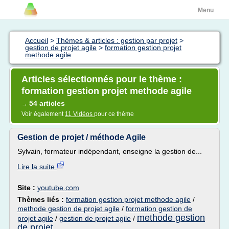
Menu
Accueil
>
Thèmes & articles : gestion par projet
>
gestion de projet agile
>
formation gestion projet
methode agile
Articles sélectionnés pour le thème :
formation gestion projet methode agile
54 articles
→
Voir également
11 Vidéos
pour ce thème
Gestion de projet / méthode Agile
Sylvain, formateur indépendant, enseigne la gestion de...
Lire la suite
Site :
youtube.com
Thèmes liés :
formation gestion projet methode agile
/
methode gestion de projet agile
/
formation gestion de
methode gestion
projet agile
/
gestion de projet agile
/
de projet