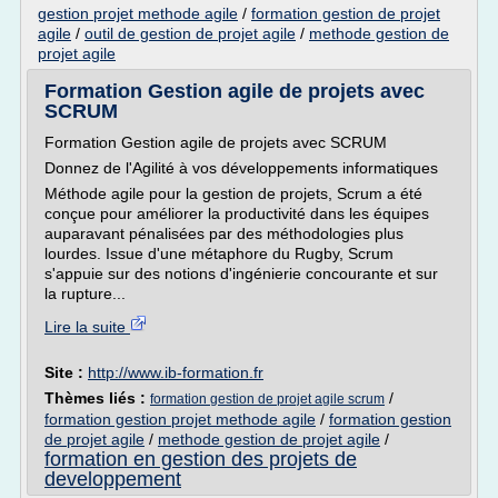
gestion projet methode agile
/
formation gestion de projet
agile
/
outil de gestion de projet agile
/
methode gestion de
projet agile
Formation Gestion agile de projets avec
SCRUM
Formation Gestion agile de projets avec SCRUM
Donnez de l'Agilité à vos développements informatiques
Méthode agile pour la gestion de projets, Scrum a été
conçue pour améliorer la productivité dans les équipes
auparavant pénalisées par des méthodologies plus
lourdes. Issue d'une métaphore du Rugby, Scrum
s'appuie sur des notions d'ingénierie concourante et sur
la rupture...
Lire la suite
Site :
http://www.ib-formation.fr
Thèmes liés :
/
formation gestion de projet agile scrum
formation gestion projet methode agile
/
formation gestion
de projet agile
/
methode gestion de projet agile
/
formation en gestion des projets de
developpement