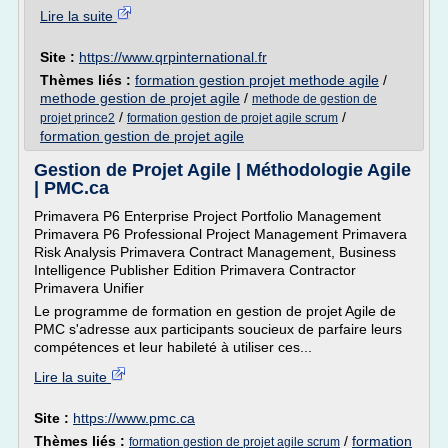
Lire la suite
Site :
https://www.qrpinternational.fr
Thèmes liés :
formation gestion projet methode agile
/
methode gestion de projet agile
/
methode de gestion de
/
/
projet prince2
formation gestion de projet agile scrum
formation gestion de projet agile
Gestion de Projet Agile | Méthodologie Agile
| PMC.ca
Primavera P6 Enterprise Project Portfolio Management
Primavera P6 Professional Project Management Primavera
Risk Analysis Primavera Contract Management, Business
Intelligence Publisher Edition Primavera Contractor
Primavera Unifier
Le programme de formation en gestion de projet Agile de
PMC s'adresse aux participants soucieux de parfaire leurs
compétences et leur habileté à utiliser ces...
Lire la suite
Site :
https://www.pmc.ca
Thèmes liés :
/
formation
formation gestion de projet agile scrum