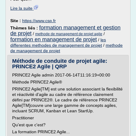
Lire la suite
Site :
https://www.csp.fr
formation management et gestion
Thèmes liés :
de projet
/
/
methode de management de projet agile
formation en management de projet
/
les
differentes methodes de management de projet
/
methode
de management de projet
Méthode de conduite de projet agile:
PRINCE2 Agile | QRP
PRINCE2 Agile admin 2017-06-14T11:16:19+00:00
Méthode PRINCE2 Agile®
PRINCE2 Agile[TM] est une solution associant la flexibilité
et réactivité d'agile au cadre de référence clairement
défini par PRINCE2®. Le cadre de référence PRINCE2
Agile[TM]couvre une large gamme de concepts agiles,
incluant SCRUM, Kanban et Lean StartUp.
Practitioner
Qu'est que c'est?
La formation PRINCE2 Agile...