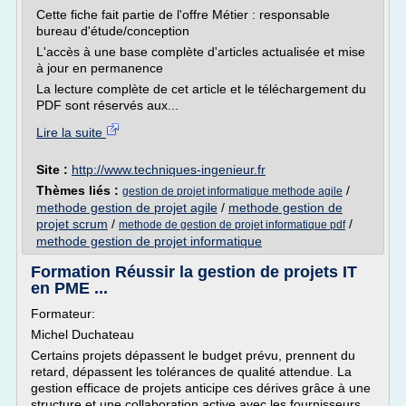
Cette fiche fait partie de l'offre Métier : responsable
bureau d'étude/conception
L'accès à une base complète d'articles actualisée et mise
à jour en permanence
La lecture complète de cet article et le téléchargement du
PDF sont réservés aux...
Lire la suite
Site :
http://www.techniques-ingenieur.fr
Thèmes liés :
/
gestion de projet informatique methode agile
methode gestion de projet agile
/
methode gestion de
projet scrum
/
/
methode de gestion de projet informatique pdf
methode gestion de projet informatique
Formation Réussir la gestion de projets IT
en PME ...
Formateur:
Michel Duchateau
Certains projets dépassent le budget prévu, prennent du
retard, dépassent les tolérances de qualité attendue. La
gestion efficace de projets anticipe ces dérives grâce à une
structure et une collaboration active avec les fournisseurs,