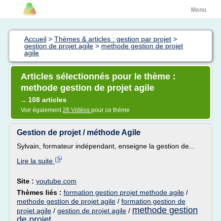
Menu
Accueil
>
Thèmes & articles : gestion par projet
>
gestion de projet agile
>
methode gestion de projet
agile
Articles sélectionnés pour le thème :
methode gestion de projet agile
108 articles
→
Voir également
26 Vidéos
pour ce thème
Gestion de projet / méthode Agile
Sylvain, formateur indépendant, enseigne la gestion de...
Lire la suite
Site :
youtube.com
Thèmes liés :
formation gestion projet methode agile
/
methode gestion de projet agile
/
formation gestion de
methode gestion
projet agile
/
gestion de projet agile
/
de projet