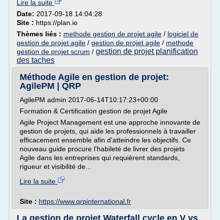
Lire la suite
Date:
2017-09-18 14:04:28
Site :
https://plan.io
Thèmes liés :
methode gestion de projet agile
/
logiciel de
gestion de projet agile
/
gestion de projet agile
/
methode
gestion de projet planification
gestion de projet scrum
/
des taches
Méthode Agile en gestion de projet:
AgilePM | QRP
AgilePM admin 2017-06-14T10:17:23+00:00
Formation & Certification gestion de projet Agile
Agile Project Management est une approche innovante de
gestion de projets, qui aide les professionnels à travailler
efficacement ensemble afin d'atteindre les objectifs. Ce
nouveau guide procure l'habileté de livrer des projets
Agile dans les entreprises qui requièrent standards,
rigueur et visibilité de...
Lire la suite
Site :
https://www.qrpinternational.fr
La gestion de projet Waterfall cycle en V vs