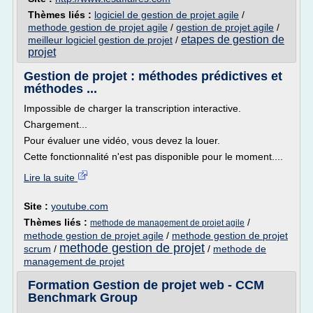
Thèmes liés :
logiciel de gestion de projet agile
/
methode gestion de projet agile
/
gestion de projet agile
/
etapes de gestion de
meilleur logiciel gestion de projet
/
projet
Gestion de projet : méthodes prédictives et
méthodes ...
Impossible de charger la transcription interactive.
Chargement...
Pour évaluer une vidéo, vous devez la louer.
Cette fonctionnalité n'est pas disponible pour le moment....
Lire la suite
Site :
youtube.com
Thèmes liés :
/
methode de management de projet agile
methode gestion de projet agile
/
methode gestion de projet
methode gestion de projet
scrum
/
/
methode de
management de projet
Formation Gestion de projet web - CCM
Benchmark Group