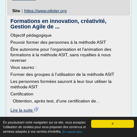
Site :
https://www.piloter.org
Formations en innovation, créativité,
Gestion Agile de ...
Objectif pédagogique
Pouvoir former des personnes à la méthode ASIT
Être autonome pour l'organisation et l'animation des
formations à la méthode ASIT, sans royalties à nous
reverser
Vous saurez :
Former des groupes à l'utilisation de la méthode ASIT
Les personnes formées sauront à leur tour utiliser la
méthode ASIT
Certification
Obtention, après test, d'une certification de...
Lire la suite
En poursuivant votre navigation sur ce site, vous acceptez
Site :
http://www.solidcreativity.com
X
l'utilisation de cookies pour vous proposer des contenus et
services adaptés à vos centres d'intérêts.
Quelle certification en gestion de projet?
En savoir plus