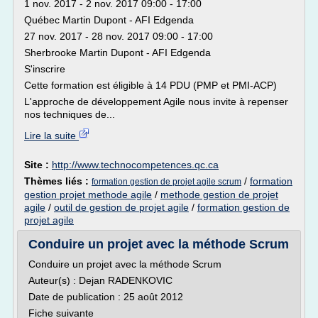
1 nov. 2017 - 2 nov. 2017 09:00 - 17:00
Québec Martin Dupont - AFI Edgenda
27 nov. 2017 - 28 nov. 2017 09:00 - 17:00
Sherbrooke Martin Dupont - AFI Edgenda
S'inscrire
Cette formation est éligible à 14 PDU (PMP et PMI-ACP)
L'approche de développement Agile nous invite à repenser
nos techniques de...
Lire la suite
Site :
http://www.technocompetences.qc.ca
Thèmes liés :
/
formation
formation gestion de projet agile scrum
gestion projet methode agile
/
methode gestion de projet
agile
/
outil de gestion de projet agile
/
formation gestion de
projet agile
Conduire un projet avec la méthode Scrum
Conduire un projet avec la méthode Scrum
Auteur(s) : Dejan RADENKOVIC
Date de publication : 25 août 2012
Fiche suivante