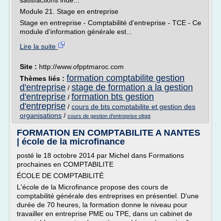
satisfactions indé...
Module 21. Stage en entreprise
Stage en entreprise - Comptabilité d'entreprise - TCE - Ce
module d'information générale est...
Lire la suite
Site :
http://www.ofpptmaroc.com
formation comptabilite gestion
Thèmes liés :
d'entreprise
stage de formation a la gestion
/
d'entreprise
formation bts gestion
/
d'entreprise
/
cours de bts comptabilite et gestion des
organisations
/
cours de gestion d'entreprise ofppt
FORMATION EN COMPTABILITE A NANTES
| école de la microfinance
posté le 18 octobre 2014 par Michel dans Formations
prochaines en COMPTABILITE
ÉCOLE DE COMPTABILITÉ
L'école de la Microfinance propose des cours de
comptabilité générale des entreprises en présentiel. D'une
durée de 70 heures, la formation donne le niveau pour
travailler en entreprise PME ou TPE, dans un cabinet de