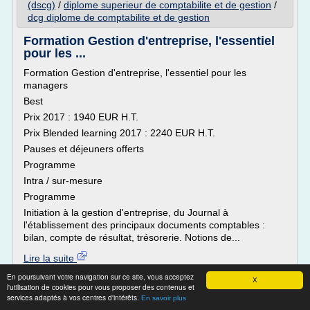
(dscg)
/
diplome superieur de comptabilite et de gestion
/
dcg diplome de comptabilite et de gestion
Formation Gestion d'entreprise, l'essentiel
pour les ...
Formation Gestion d'entreprise, l'essentiel pour les
managers
Best
Prix 2017 : 1940 EUR H.T.
Prix Blended learning 2017 : 2240 EUR H.T.
Pauses et déjeuners offerts
Programme
Intra / sur-mesure
Programme
Initiation à la gestion d'entreprise, du Journal à
l'établissement des principaux documents comptables :
bilan, compte de résultat, trésorerie. Notions de...
Lire la suite
En poursuivant votre navigation sur ce site, vous acceptez
X
Site :
http://www.orsys.com
l'utilisation de cookies pour vous proposer des contenus et
services adaptés à vos centres d'intérêts.
En savoir plus
formation comptabilite gestion
Thèmes liés :