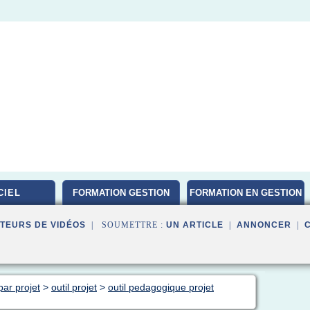
CIEL
FORMATION GESTION
FORMATION EN GESTION
DE PROJET
TEURS DE VIDÉOS
| SOUMETTRE :
UN ARTICLE
|
ANNONCER
|
par projet
>
outil projet
>
outil pedagogique projet