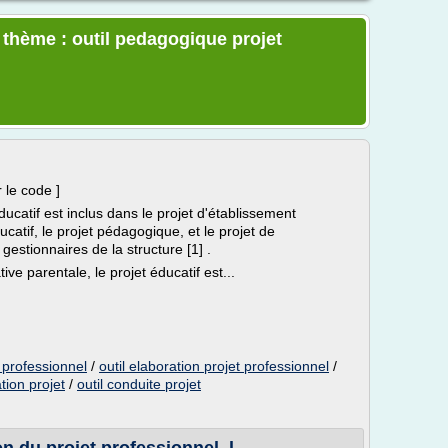
e thème : outil pedagogique projet
r le code ]
ducatif est inclus dans le projet d'établissement
ducatif, le projet pédagogique, et le projet de
 gestionnaires de la structure [1] .
ve parentale, le projet éducatif est...
 professionnel
/
outil elaboration projet professionnel
/
tion projet
/
outil conduite projet