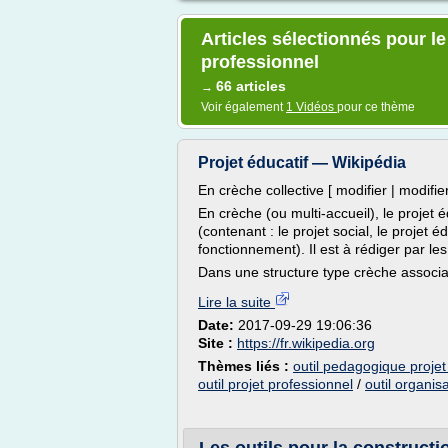
Articles sélectionnés pour l
professionnel
66 articles
→
Voir également
1 Vidéos
pour ce thème
Projet éducatif — Wikipédia
En crèche collective [ modifier | modifie
En crèche (ou multi-accueil), le projet é
(contenant : le projet social, le projet é
fonctionnement). Il est à rédiger par les
Dans une structure type crèche associati
Lire la suite
Date:
2017-09-29 19:06:36
Site :
https://fr.wikipedia.org
Thèmes liés :
outil pedagogique projet
outil projet professionnel
/
outil organisa