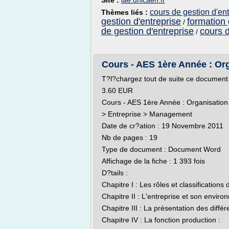
Site :
iae.unicaen.fr
cours de gestion d'en
Thèmes liés :
gestion d'entreprise
formation
/
de gestion d'entreprise
cours d
/
Cours - AES 1ère Année : Org
T?l?chargez tout de suite ce document
3.60 EUR
Cours - AES 1ère Année : Organisation 
> Entreprise > Management
Date de cr?ation : 19 Novembre 2011
Nb de pages : 19
Type de document : Document Word
Affichage de la fiche : 1 393 fois
D?tails :
Chapitre I : Les rôles et classifications 
Chapitre II : L'entreprise et son enviro
Chapitre III : La présentation des diffé
Chapitre IV : La fonction production :