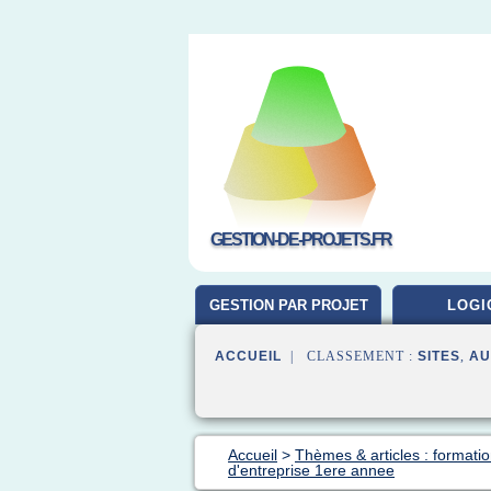
GESTION-DE-PROJETS.FR
GESTION PAR PROJET
LOGI
ACCUEIL
| CLASSEMENT :
SITES
,
AU
Accueil
>
Thèmes & articles : formatio
d'entreprise 1ere annee