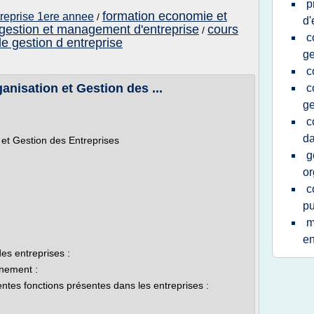
p
formation economie et
treprise 1ere annee
/
d'
 gestion et management d'entreprise
cours
/
c
e gestion d entreprise
ge
c
anisation et Gestion des ...
c
ge
c
da
et Gestion des Entreprises
g
or
c
pu
m
e
des entreprises :
nnement :
rentes fonctions présentes dans les entreprises :