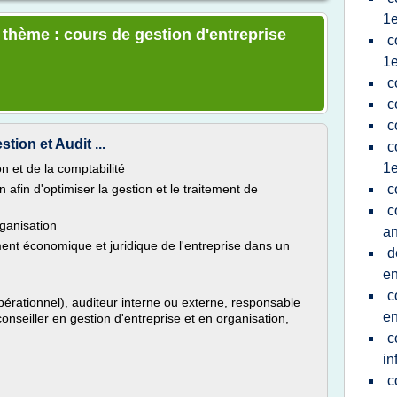
1
 thème : cours de gestion d'entreprise
c
1
c
c
c
tion et Audit ...
c
1
on et de la comptabilité
n afin d'optimiser la gestion et le traitement de
c
c
rganisation
a
ent économique et juridique de l'entreprise dans un
d
en
c
pérationnel), auditeur interne ou externe, responsable
en
onseiller en gestion d'entreprise et en organisation,
c
in
c