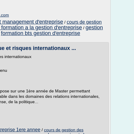
n.com
et management d'entreprise
cours de gestion
/
 formation a la gestion d'entreprise
gestion
/
formation bts gestion d'entreprise
/
e et risques internationaux ...
es internationaux
tenu
repose sur une 1ère année de Master permettant
sable dans les domaines des relations internationales,
se, de la politique...
treprise 1ere annee
/
cours de gestion des