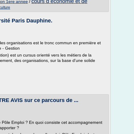
cours d economie et de
ion 1ere annee
/
culture
rsité Paris Dauphine.
des organisations est le tronc commun en première et
 - Gestion
on) est un cursus orienté vers les métiers de la
lement, des organisations, sur la base d'une solide
RE AVIS sur ce parcours de ...
de Pôle Emploi ? En quoi consiste cet accompagnement
 apporter ?