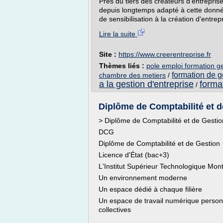
Près du tiers des créateurs d'entrepri
depuis longtemps adapté à cette donn
de sensibilisation à la création d'entrepr
Lire la suite
Site :
https://www.creerentreprise.fr
Thèmes liés :
pole emploi formation ge
formation de ge
chambre des metiers
/
a la gestion d'entreprise
forma
/
Diplôme de Comptabilité et de 
> Diplôme de Comptabilité et de Gestio
DCG
Diplôme de Comptabilité et de Gestion
Licence d'État (bac+3)
L'Institut Supérieur Technologique Montpl
Un environnement moderne
Un espace dédié à chaque filière
Un espace de travail numérique person
collectives