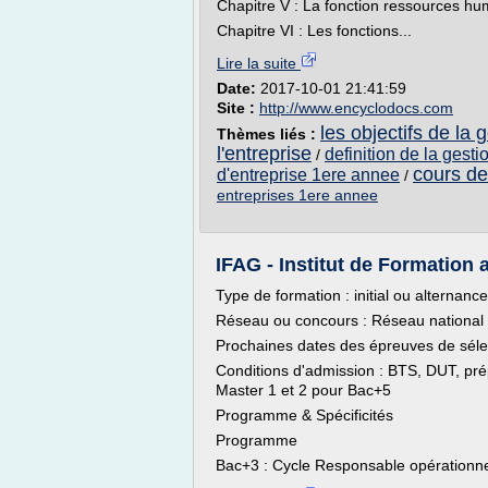
Chapitre V : La fonction ressources hu
Chapitre VI : Les fonctions...
Lire la suite
Date:
2017-10-01 21:41:59
Site :
http://www.encyclodocs.com
les objectifs de l
Thèmes liés :
l'entreprise
definition de la gesti
/
cours de
d'entreprise 1ere annee
/
entreprises 1ere annee
IFAG - Institut de Formation a
Type de formation : initial ou alternance
Réseau ou concours : Réseau national
Prochaines dates des épreuves de sélect
Conditions d'admission : BTS, DUT, pré
Master 1 et 2 pour Bac+5
Programme & Spécificités
Programme
Bac+3 : Cycle Responsable opérationnel 