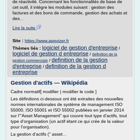
de réactivité. Concernant les fonctionnalités de base de
cet outil, il intègre les modules suivant : gestion des
factures et des bons de commande, gestion des achats et
des...
Lire la suite
Site :
https://www.appvizer.fr
logiciel de gestion d'entreprise
Thèmes liés :
/
logiciel de gestion d entreprise
/
definition de la
definition de la gestion
/
gestion commerciale
d'entreprise
definition de la gestion d
/
entreprise
Gestion d'actifs — Wikipédia
Cadre normatif[ modifier | modifier le code ]
Les définitions ci-dessous ont été extraites des nouvelles
normes internationales de système de management ISO
55000, ISO 55001 et ISO 55002 publiées en janvier 2014
sur l'"Asset Management" qui couvre tout type d'actifs, tout
type d'organisation (un actif étant ce qui crée de la valeur
pour l'organisation).
La gestion d'actifs (" asset...