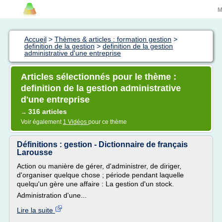
M
Accueil
>
Thèmes & articles : formation gestion
>
definition de la gestion
>
definition de la gestion
administrative d'une entreprise
Articles sélectionnés pour le thème :
definition de la gestion administrative
d'une entreprise
316 articles
→
Voir également
1 Vidéos
pour ce thème
Définitions : gestion - Dictionnaire de français
Larousse
Action ou manière de gérer, d'administrer, de diriger,
d'organiser quelque chose ; période pendant laquelle
quelqu'un gère une affaire : La gestion d'un stock.
Administration d'une...
Lire la suite