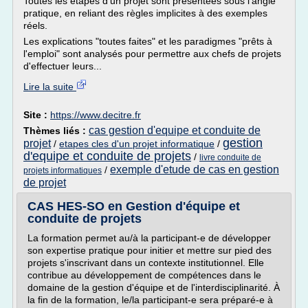
Toutes les étapes d'un projet sont présentées sous l'angle
pratique, en reliant des règles implicites à des exemples
réels.
Les explications "toutes faites" et les paradigmes "prêts à
l'emploi" sont analysés pour permettre aux chefs de projets
d'effectuer leurs...
Lire la suite
Site :
https://www.decitre.fr
cas gestion d'equipe et conduite de
Thèmes liés :
gestion
projet
/
etapes cles d'un projet informatique
/
d'equipe et conduite de projets
/
livre conduite de
exemple d'etude de cas en gestion
/
projets informatiques
de projet
CAS HES-SO en Gestion d'équipe et
conduite de projets
La formation permet au/à la participant-e de développer
son expertise pratique pour initier et mettre sur pied des
projets s'inscrivant dans un contexte institutionnel. Elle
contribue au développement de compétences dans le
domaine de la gestion d'équipe et de l'interdisciplinarité. À
la fin de la formation, le/la participant-e sera préparé-e à