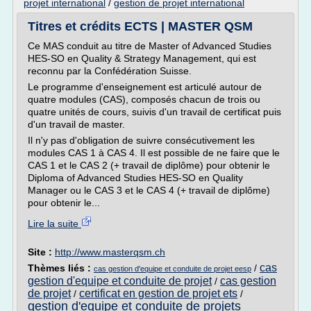
projet international
/
gestion de projet international
Titres et crédits ECTS | MASTER QSM
Ce MAS conduit au titre de Master of Advanced Studies
HES-SO en Quality & Strategy Management, qui est
reconnu par la Confédération Suisse.
Le programme d'enseignement est articulé autour de
quatre modules (CAS), composés chacun de trois ou
quatre unités de cours, suivis d'un travail de certificat puis
d'un travail de master.
Il n'y pas d'obligation de suivre consécutivement les
modules CAS 1 à CAS 4. Il est possible de ne faire que le
CAS 1 et le CAS 2 (+ travail de diplôme) pour obtenir le
Diploma of Advanced Studies HES-SO en Quality
Manager ou le CAS 3 et le CAS 4 (+ travail de diplôme)
pour obtenir le...
Lire la suite
Site :
http://www.masterqsm.ch
cas
Thèmes liés :
/
cas gestion d'equipe et conduite de projet eesp
gestion d'equipe et conduite de projet
cas gestion
/
de projet
certificat en gestion de projet ets
/
/
gestion d'equipe et conduite de projets