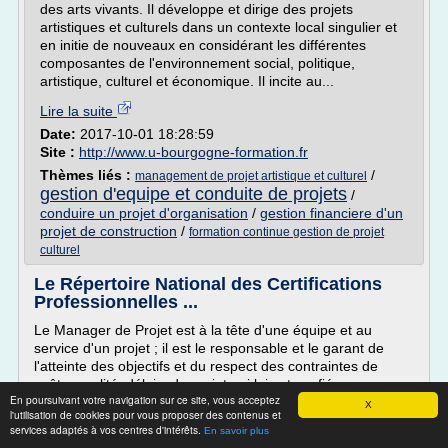
des arts vivants. Il développe et dirige des projets
artistiques et culturels dans un contexte local singulier et
en initie de nouveaux en considérant les différentes
composantes de l'environnement social, politique,
artistique, culturel et économique. Il incite au...
Lire la suite
Date:
2017-10-01 18:28:59
Site :
http://www.u-bourgogne-formation.fr
Thèmes liés :
/
management de projet artistique et culturel
gestion d'equipe et conduite de projets
/
conduire un projet d'organisation
/
gestion financiere d'un
projet de construction
/
formation continue gestion de projet
culturel
Le Répertoire National des Certifications
Professionnelles ...
Le Manager de Projet est à la tête d'une équipe et au
service d'un projet ; il est le responsable et le garant de
l'atteinte des objectifs et du respect des contraintes de
coûts, qualité, délais, du projet qui lui est confié.
En poursuivant votre navigation sur ce site, vous acceptez
En ce sens, le Manager de Projet est appelé à conseiller et
X
l'utilisation de cookies pour vous proposer des contenus et
accompagner les dirigeants de l'entreprise dans
services adaptés à vos centres d'intérêts.
En savoir plus
l'élaboration de stratégies de transformation,...