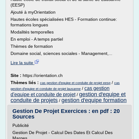
(EESP)
Ajouté à myOrientation
Hautes écoles spécialisées HES - Formation continue:
formations longues
Modalités temporelles
En emploi - A temps partiel
Thèmes de formation
Domaine social, sciences sociales - Management,...
Lire la suite
Site :
https://orientation.ch
Thèmes liés :
/
cas gestion d'equipe et conduite de projet eesp
cas
cas gestion
/
gestion d'equipe et conduite de projet lausanne
gestion d'equipe et
d'equipe et conduite de projet
/
conduite de projets
gestion d'equipe formation
/
Gestion De Projet Exercices : en pdf : 20
Sources
Publicité
Gestion De Projet - Calcul Des Dates Et Calcul Des
Marges