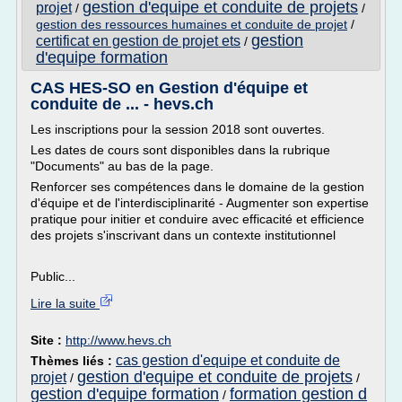
gestion d'equipe et conduite de projets
projet
/
/
gestion des ressources humaines et conduite de projet
/
gestion
certificat en gestion de projet ets
/
d'equipe formation
CAS HES-SO en Gestion d'équipe et
conduite de ... - hevs.ch
Les inscriptions pour la session 2018 sont ouvertes.
Les dates de cours sont disponibles dans la rubrique
"Documents" au bas de la page.
Renforcer ses compétences dans le domaine de la gestion
d'équipe et de l'interdisciplinarité - Augmenter son expertise
pratique pour initier et conduire avec efficacité et efficience
des projets s'inscrivant dans un contexte institutionnel
Public...
Lire la suite
Site :
http://www.hevs.ch
cas gestion d'equipe et conduite de
Thèmes liés :
gestion d'equipe et conduite de projets
projet
/
/
gestion d'equipe formation
formation gestion d
/