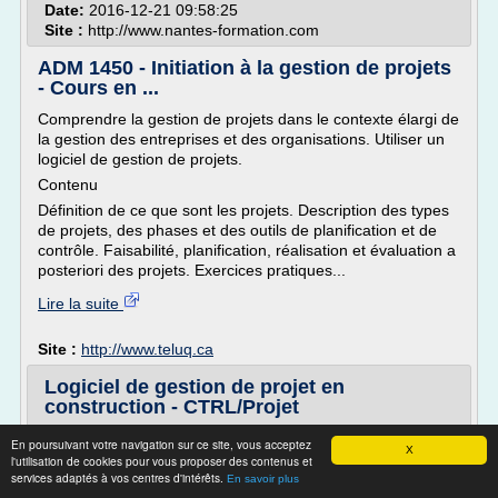
Date:
2016-12-21 09:58:25
Site :
http://www.nantes-formation.com
ADM 1450 - Initiation à la gestion de projets
- Cours en ...
Comprendre la gestion de projets dans le contexte élargi de
la gestion des entreprises et des organisations. Utiliser un
logiciel de gestion de projets.
Contenu
Définition de ce que sont les projets. Description des types
de projets, des phases et des outils de planification et de
contrôle. Faisabilité, planification, réalisation et évaluation a
posteriori des projets. Exercices pratiques...
Lire la suite
Site :
http://www.teluq.ca
Logiciel de gestion de projet en
construction - CTRL/Projet
logiciel de gestion construction s'impose désormais
En poursuivant votre navigation sur ce site, vous acceptez
X
comme LA RÉFÉRENCE pour gérer vos projets
l'utilisation de cookies pour vous proposer des contenus et
services adaptés à vos centres d'intérêts.
d'ENVERGURE!
En savoir plus