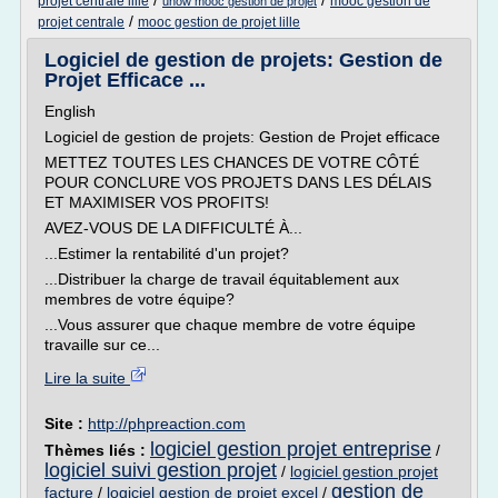
/
/
projet centrale lille
mooc gestion de
unow mooc gestion de projet
/
projet centrale
mooc gestion de projet lille
Logiciel de gestion de projets: Gestion de
Projet Efficace ...
English
Logiciel de gestion de projets: Gestion de Projet efficace
METTEZ TOUTES LES CHANCES DE VOTRE CÔTÉ
POUR CONCLURE VOS PROJETS DANS LES DÉLAIS
ET MAXIMISER VOS PROFITS!
AVEZ-VOUS DE LA DIFFICULTÉ À...
...Estimer la rentabilité d'un projet?
...Distribuer la charge de travail équitablement aux
membres de votre équipe?
...Vous assurer que chaque membre de votre équipe
travaille sur ce...
Lire la suite
Site :
http://phpreaction.com
logiciel gestion projet entreprise
Thèmes liés :
/
logiciel suivi gestion projet
/
logiciel gestion projet
gestion de
facture
/
logiciel gestion de projet excel
/