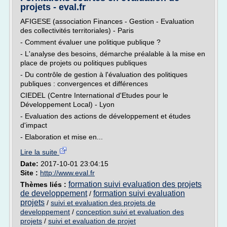
projets - eval.fr
AFIGESE (association Finances - Gestion - Evaluation
des collectivités territoriales) - Paris
- Comment évaluer une politique publique ?
- L'analyse des besoins, démarche préalable à la mise en
place de projets ou politiques publiques
- Du contrôle de gestion à l'évaluation des politiques
publiques : convergences et différences
CIEDEL (Centre International d'Etudes pour le
Développement Local) - Lyon
- Evaluation des actions de développement et études
d'impact
- Elaboration et mise en...
Lire la suite
Date:
2017-10-01 23:04:15
Site :
http://www.eval.fr
formation suivi evaluation des projets
Thèmes liés :
de developpement
formation suivi evaluation
/
projets
/
suivi et evaluation des projets de
developpement
/
conception suivi et evaluation des
projets
/
suivi et evaluation de projet