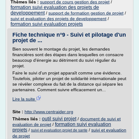
Thèmes liés :
support de cours gestion des projet
/
formation suivi evaluation des projets de
developpement
/
support de formation gestion de projet
/
suivi et evaluation des projets de developpement
/
formation suivi evaluation projets
Fiche technique n°9 - Suivi et pilotage d'un
projet de ...
Bien souvent le montage du projet, les demandes
financières sont des étapes dans lesquelles on consacre
beaucoup d'énergie au détriment du suivi régulier du
projet.
Faire le suivi d'un projet apparaît comme une évidence.
Toutefois, piloter un projet de solidarité internationale peut
se révéler complexe du fait de la distance qui sépare les
partenaires. Comment suivre efficacement un...
Lire la suite
Site :
http://www.centraider.org
outil suivi projet
Thèmes liés :
/
document de suivi et
formation suivi evaluation
evaluation de projet
/
projets
/
/
suivi et evaluation
suivi et evaluation projet de sante
de projet