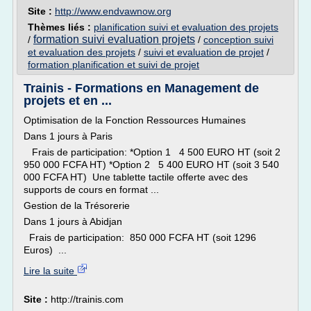
Site :
http://www.endvawnow.org
Thèmes liés :
planification suivi et evaluation des projets
formation suivi evaluation projets
/
/
conception suivi
et evaluation des projets
/
suivi et evaluation de projet
/
formation planification et suivi de projet
Trainis - Formations en Management de
projets et en ...
Optimisation de la Fonction Ressources Humaines
Dans 1 jours à Paris
Frais de participation: *Option 1 4 500 EURO HT (soit 2
950 000 FCFA HT) *Option 2 5 400 EURO HT (soit 3 540
000 FCFA HT) Une tablette tactile offerte avec des
supports de cours en format ...
Gestion de la Trésorerie
Dans 1 jours à Abidjan
Frais de participation: 850 000 FCFA HT (soit 1296
Euros) ...
Lire la suite
Site :
http://trainis.com