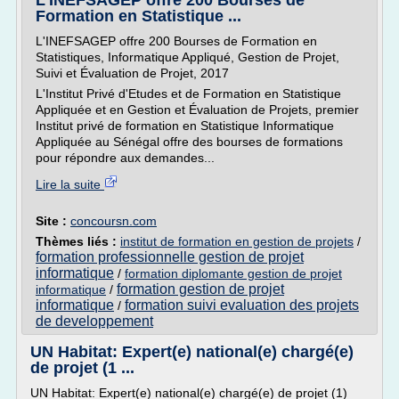
L'INEFSAGEP offre 200 Bourses de
Formation en Statistique ...
L'INEFSAGEP offre 200 Bourses de Formation en
Statistiques, Informatique Appliqué, Gestion de Projet,
Suivi et Évaluation de Projet, 2017
L'Institut Privé d'Etudes et de Formation en Statistique
Appliquée et en Gestion et Évaluation de Projets, premier
Institut privé de formation en Statistique Informatique
Appliquée au Sénégal offre des bourses de formations
pour répondre aux demandes...
Lire la suite
Site :
concoursn.com
Thèmes liés :
institut de formation en gestion de projets
/
formation professionnelle gestion de projet
informatique
/
formation diplomante gestion de projet
formation gestion de projet
informatique
/
informatique
formation suivi evaluation des projets
/
de developpement
UN Habitat: Expert(e) national(e) chargé(e)
de projet (1 ...
UN Habitat: Expert(e) national(e) chargé(e) de projet (1)