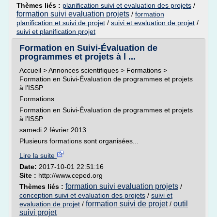
Thèmes liés :
planification suivi et evaluation des projets
/
formation suivi evaluation projets
/
formation
planification et suivi de projet
/
suivi et evaluation de projet
/
suivi et planification projet
Formation en Suivi-Évaluation de
programmes et projets à l ...
Accueil > Annonces scientifiques > Formations >
Formation en Suivi-Évaluation de programmes et projets
à l'ISSP
Formations
Formation en Suivi-Évaluation de programmes et projets
à l'ISSP
samedi 2 février 2013
Plusieurs formations sont organisées...
Lire la suite
Date:
2017-10-01 22:51:16
Site :
http://www.ceped.org
formation suivi evaluation projets
Thèmes liés :
/
conception suivi et evaluation des projets
/
suivi et
formation suivi de projet
outil
evaluation de projet
/
/
suivi projet