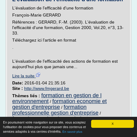
L'évaluation de l'efficacité d'une formation
François-Marie GERARD
Références : GERARD, F.-M. (2003). L'évaluation de
l'efficacité d'une formation, Gestion 2000, Vol.20, n°3, 13-
33.
Téléchargez ici l'article en format
.
L'évaluation de l'efficacité des actions de formation est
aujourd'hui plus que jamais une...
Lire la suite
Date:
2016-01-04 21:35:16
Site :
http://www.fmgerard.be
formation en gestion de l
Thèmes liés :
environnement
formation economie et
/
gestion d'entreprise
formation
/
professionnelle gestion d'entreprise
/
formation gestion d'association
/
logiciel de
En poursuivant votre navigation sur ce site, vous acceptez
gestion d'organisme de formation
X
l'utilisation de cookies pour vous proposer des contenus et
services adaptés à vos centres d'intérêts.
En savoir plus
L'évaluation de l'efficacité d'une formation -