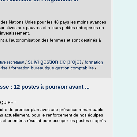
 des Nations Unies pour les 48 pays les moins avancés
pectives aux pauvres et à leurs petites entreprises en
l'investissement.
t à l'autonomisation des femmes et sont destinés à
suivi gestion de projet
/
/
formation
ive secretariat
prise
/
formation bureautique gestion comptabilite
/
e : 12 postes à pourvoir avant ...
QUIPE !
ncière de premier plan avec une présence remarquable
 actuellement, pour le renforcement de nos équipes
t orientées résultat pour occuper les postes ci-après