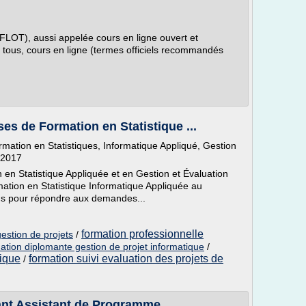
(FLOT), aussi appelée cours en ligne ouvert et
 tous, cours en ligne (termes officiels recommandés
s de Formation en Statistique ...
ation en Statistiques, Informatique Appliqué, Gestion
, 2017
n en Statistique Appliquée et en Gestion et Évaluation
rmation en Statistique Informatique Appliquée au
ns pour répondre aux demandes...
formation professionnelle
gestion de projets
/
ation diplomante gestion de projet informatique
/
tique
formation suivi evaluation des projets de
/
nt Assistant de Programme ...