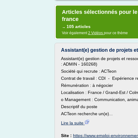
Articles sélectionnés pour le
france
105 articles
→
Voir également
2 Vidéos
pour ce thème
Assistant(e) gestion de projets e
Assistant(e) gestion de projets et res
: ADMIN - 160268)
Société qui recrute : ACTeon
Contrat de travail : CDI - Expérience r
Rémunération : à négocier
Localisation : France / Grand-Est / Col
o Management : Communication, anima
Descriptif du poste
ACTeon recherche un(e)...
Lire la suite
Site :
https://www.emploi-environneme