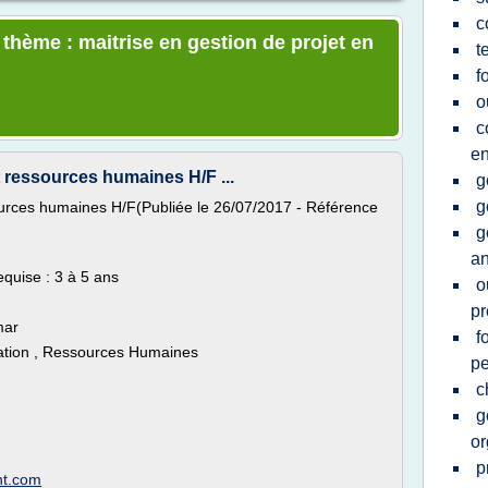
c
 thème : maitrise en gestion de projet en
t
f
o
c
en
t ressources humaines H/F ...
g
g
sources humaines H/F(Publiée le 26/07/2017 - Référence
g
an
equise : 3 à 5 ans
o
pr
mar
f
tion , Ressources Humaines
pe
c
g
or
p
nt.com