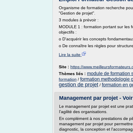
Organisme de formation recherche pour
"Gestion de projet".
3 modules à prévoir :
MODULE 1 : formation portant sur les f
objectifs :
o D'acquérir les concepts fondamentaux
o De connaître les règles pour structurer,
Lire la suite
Site :
https://www.meilleursformateurs
module de formation su
Thèmes liés :
formation methodologie g
formation
/
gestion de projet
formation en g
/
Management par projet - Voir
Le management par projet est une prati
l'agilité des organisations.
En complément à nos prestations de pil
management par projet pour permettre 
diagnostic, la conception et l'accompa