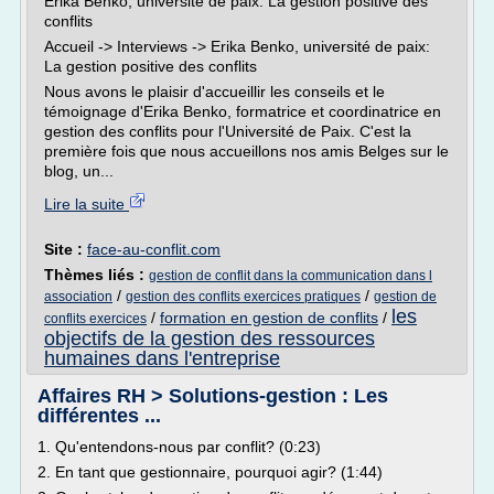
Erika Benko, université de paix: La gestion positive des
conflits
Accueil -> Interviews -> Erika Benko, université de paix:
La gestion positive des conflits
Nous avons le plaisir d'accueillir les conseils et le
témoignage d'Erika Benko, formatrice et coordinatrice en
gestion des conflits pour l'Université de Paix. C'est la
première fois que nous accueillons nos amis Belges sur le
blog, un...
Lire la suite
Site :
face-au-conflit.com
Thèmes liés :
gestion de conflit dans la communication dans l
/
/
association
gestion des conflits exercices pratiques
gestion de
les
/
formation en gestion de conflits
/
conflits exercices
objectifs de la gestion des ressources
humaines dans l'entreprise
Affaires RH > Solutions-gestion : Les
différentes ...
1. Qu'entendons-nous par conflit? (0:23)
2. En tant que gestionnaire, pourquoi agir? (1:44)