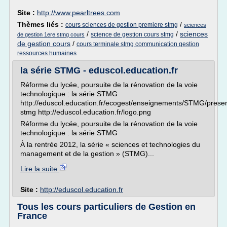
Site :
http://www.pearltrees.com
Thèmes liés :
/
cours sciences de gestion premiere stmg
sciences
/
/
sciences
science de gestion cours stmg
de gestion 1ere stmg cours
de gestion cours
/
cours terminale stmg communication gestion
ressources humaines
la série STMG - eduscol.education.fr
Réforme du lycée, poursuite de la rénovation de la voie
technologique : la série STMG
http://eduscol.education.fr/ecogest/enseignements/STMG/presen
stmg http://eduscol.education.fr/logo.png
Réforme du lycée, poursuite de la rénovation de la voie
technologique : la série STMG
À la rentrée 2012, la série « sciences et technologies du
management et de la gestion » (STMG)...
Lire la suite
Site :
http://eduscol.education.fr
Tous les cours particuliers de Gestion en
France