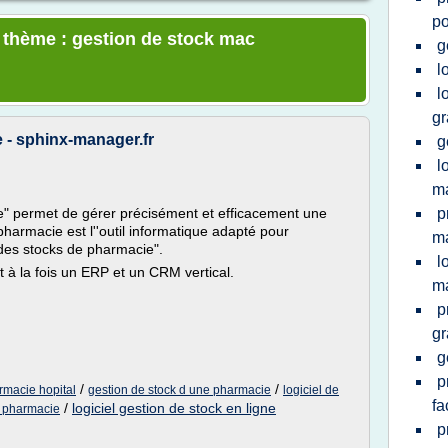
p
e thème : gestion de stock mac
g
l
l
gr
 - sphinx-manager.fr
g
l
m
e" permet de gérer précisément et efficacement une
p
harmacie est l''outil informatique adapté pour
m
des stocks de pharmacie".
l
 à la fois un ERP et un CRM vertical.
m
p
gr
g
p
/
/
armacie hopital
gestion de stock d une pharmacie
logiciel de
fa
/
logiciel gestion de stock en ligne
k pharmacie
p