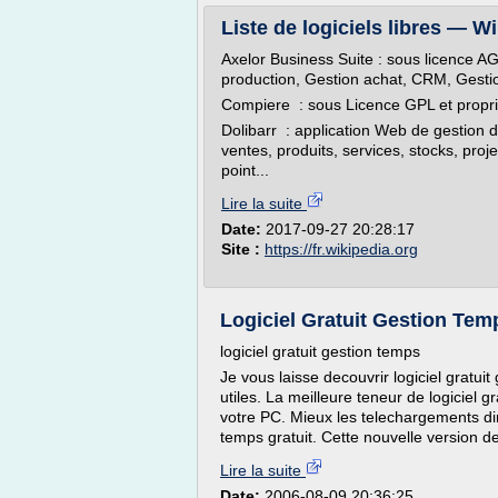
Liste de logiciels libres — W
Axelor Business Suite : sous licence A
production, Gestion achat, CRM, Gestio
Compiere : sous Licence GPL et propri
Dolibarr : application Web de gestion d
ventes, produits, services, stocks, proj
point...
Lire la suite
Date:
2017-09-27 20:28:17
Site :
https://fr.wikipedia.org
Logiciel Gratuit Gestion Tem
logiciel gratuit gestion temps
Je vous laisse decouvrir logiciel gratui
utiles. La meilleure teneur de logiciel 
votre PC. Mieux les telechargements direc
temps gratuit. Cette nouvelle version de 
Lire la suite
Date:
2006-08-09 20:36:25