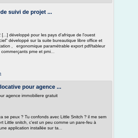
e suivi de projet ...
[...] développé pour les pays d'afrique de l'ouest
iel" développé sur la suite bureautique libre office et
oitation , ergonomique paramétrable export pdf/tableur
es commerçants pme et pmi...
m
locative pour agence ...
our agence immobiliere gratuit
r ca se peux ? Tu confonds avec Little Snitch ? il me sem
 sert Little snitch, c'est un peu comme un pare-feu à
une application installée sur ta...