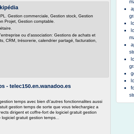
m
ikipédia
a
GPL. Gestion commerciale, Gestion stock, Gestion
gr
n Projet, Gestion comptable.
l
étaire.
l
'entreprise ou d'association: Gestions de achats et
m
ets, CRM, trésorerie, calendrier partagé, facturation,
a
st
l
gr
g
l
ps - telec150.en.wanadoo.es
f
st
t gestion temps avec bien d\'autres fonctionnalites aussi
gratuit gestion temps de sorte que vous telechargiez a
ts dirigent et coffre-fort de logiciel gratuit gestion
logiciel gratuit gestion temps...