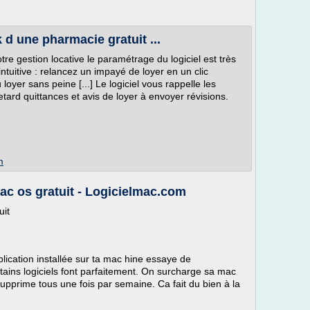
 d une pharmacie gratuit ...
tre gestion locative le paramétrage du logiciel est très
intuitive : relancez un impayé de loyer en un clic
oyer sans peine [...] Le logiciel vous rappelle les
retard quittances et avis de loyer à envoyer révisions.
m
ac os gratuit - Logicielmac.com
uit
plication installée sur ta mac hine essaye de
ains logiciels font parfaitement. On surcharge sa mac
supprime tous une fois par semaine. Ca fait du bien à la