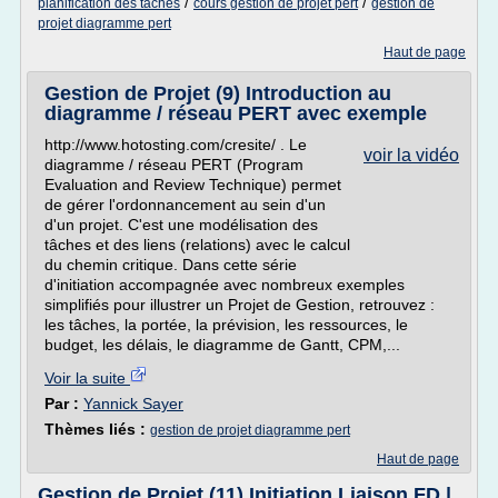
/
/
planification des taches
cours gestion de projet pert
gestion de
projet diagramme pert
Haut de page
Gestion de Projet (9) Introduction au
diagramme / réseau PERT avec exemple
http://www.hotosting.com/cresite/ . Le
voir la vidéo
diagramme / réseau PERT (Program
Evaluation and Review Technique) permet
de gérer l'ordonnancement au sein d'un
d'un projet. C'est une modélisation des
tâches et des liens (relations) avec le calcul
du chemin critique. Dans cette série
d'initiation accompagnée avec nombreux exemples
simplifiés pour illustrer un Projet de Gestion, retrouvez :
les tâches, la portée, la prévision, les ressources, le
budget, les délais, le diagramme de Gantt, CPM,...
Voir la suite
Par :
Yannick Sayer
Thèmes liés :
gestion de projet diagramme pert
Haut de page
Gestion de Projet (11) Initiation Liaison FD |