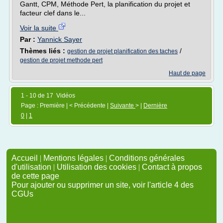
Gantt, CPM, Méthode Pert, la planification du projet et
facteur clef dans le...
Voir la suite
Par :
Yannick Sayer
Thèmes liés :
/
gestion de projet planification des taches
gestion de projet methode pert
Haut de page
1 - 10 de 17 Vidéos
Page : Première | < Précédente |
Suivante
> |
Dernière
0
|
1
Accueil
|
Mentions légales
|
Conditions générales
d'utilisation
|
Utilisation des cookies
|
Contact à propos
de cette page
Pour ajouter ou supprimer un site, voir l'article 4 des
CGUs