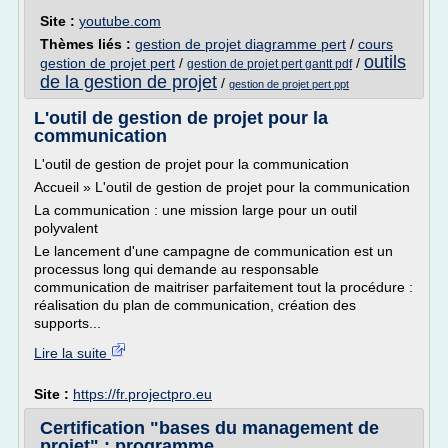
Site :
youtube.com
Thèmes liés :
gestion de projet diagramme pert
/
cours
outils
gestion de projet pert
/
/
gestion de projet pert gantt pdf
de la gestion de projet
/
gestion de projet pert ppt
L'outil de gestion de projet pour la
communication
L'outil de gestion de projet pour la communication
Accueil » L'outil de gestion de projet pour la communication
La communication : une mission large pour un outil
polyvalent
Le lancement d'une campagne de communication est un
processus long qui demande au responsable
communication de maitriser parfaitement tout la procédure :
réalisation du plan de communication, création des
supports...
Lire la suite
Site :
https://fr.projectpro.eu
Certification "bases du management de
projet" : programme ...