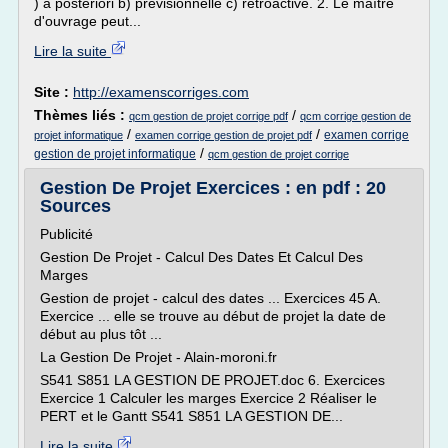
) à posteriori b) prévisionnelle c) rétroactive. 2. Le maître
d'ouvrage peut...
Lire la suite
Site :
http://examenscorriges.com
Thèmes liés :
/
qcm gestion de projet corrige pdf
qcm corrige gestion de
/
/
examen corrige
projet informatique
examen corrige gestion de projet pdf
/
gestion de projet informatique
qcm gestion de projet corrige
Gestion De Projet Exercices : en pdf : 20
Sources
Publicité
Gestion De Projet - Calcul Des Dates Et Calcul Des
Marges
Gestion de projet - calcul des dates ... Exercices 45 A.
Exercice ... elle se trouve au début de projet la date de
début au plus tôt ...
La Gestion De Projet - Alain-moroni.fr
S541 S851 LA GESTION DE PROJET.doc 6. Exercices
Exercice 1 Calculer les marges Exercice 2 Réaliser le
PERT et le Gantt S541 S851 LA GESTION DE...
Lire la suite