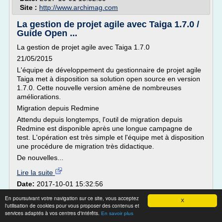
Site :
http://www.archimag.com
La gestion de projet agile avec Taiga 1.7.0 /
Guide Open ...
La gestion de projet agile avec Taiga 1.7.0
21/05/2015
L'équipe de développement du gestionnaire de projet agile
Taiga met à disposition sa solution open source en version
1.7.0. Cette nouvelle version amène de nombreuses
améliorations.
Migration depuis Redmine
Attendu depuis longtemps, l'outil de migration depuis
Redmine est disponible après une longue campagne de
test. L'opération est très simple et l'équipe met à disposition
une procédure de migration très didactique.
De nouvelles...
Lire la suite
Date:
2017-10-01 15:32:56
Site :
http://www.open-source-guide.com
En poursuivant votre navigation sur ce site, vous acceptez
X
Thèmes liés :
/
outil de gestion de projet agile open source
l'utilisation de cookies pour vous proposer des contenus et
services adaptés à vos centres d'intérêts.
formation gestion de projet agile
/
outil de gestion de projet
En savoir plus