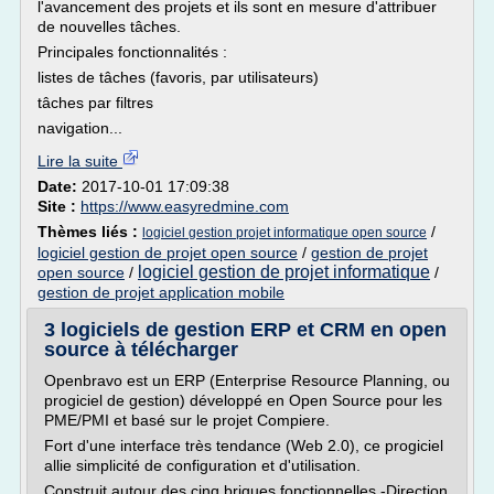
l'avancement des projets et ils sont en mesure d'attribuer
de nouvelles tâches.
Principales fonctionnalités :
listes de tâches (favoris, par utilisateurs)
tâches par filtres
navigation...
Lire la suite
Date:
2017-10-01 17:09:38
Site :
https://www.easyredmine.com
Thèmes liés :
/
logiciel gestion projet informatique open source
logiciel gestion de projet open source
/
gestion de projet
logiciel gestion de projet informatique
open source
/
/
gestion de projet application mobile
3 logiciels de gestion ERP et CRM en open
source à télécharger
Openbravo est un ERP (Enterprise Resource Planning, ou
progiciel de gestion) développé en Open Source pour les
PME/PMI et basé sur le projet Compiere.
Fort d'une interface très tendance (Web 2.0), ce progiciel
allie simplicité de configuration et d'utilisation.
Construit autour des cinq briques fonctionnelles -Direction