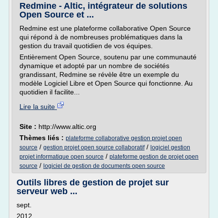
Redmine - Altic, intégrateur de solutions
Open Source et ...
Redmine est une plateforme collaborative Open Source
qui répond à de nombreuses problématiques dans la
gestion du travail quotidien de vos équipes.
Entièrement Open Source, soutenu par une communauté
dynamique et adopté par un nombre de sociétés
grandissant, Redmine se révèle être un exemple du
modèle Logiciel Libre et Open Source qui fonctionne. Au
quotidien il facilite...
Lire la suite
Site :
http://www.altic.org
Thèmes liés :
plateforme collaborative gestion projet open
/
/
source
gestion projet open source collaboratif
logiciel gestion
/
projet informatique open source
plateforme gestion de projet open
/
source
logiciel de gestion de documents open source
Outils libres de gestion de projet sur
serveur web ...
sept.
2012