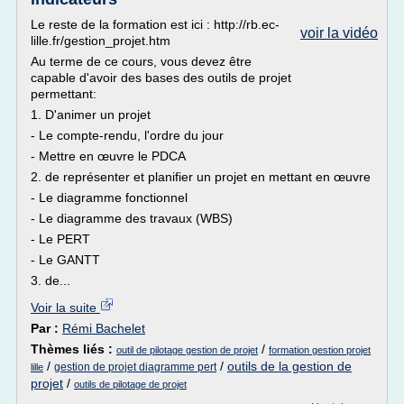
Le reste de la formation est ici : http://rb.ec-
voir la vidéo
lille.fr/gestion_projet.htm
Au terme de ce cours, vous devez être
capable d'avoir des bases des outils de projet
permettant:
1. D'animer un projet
- Le compte-rendu, l'ordre du jour
- Mettre en œuvre le PDCA
2. de représenter et planifier un projet en mettant en œuvre
- Le diagramme fonctionnel
- Le diagramme des travaux (WBS)
- Le PERT
- Le GANTT
3. de...
Voir la suite
Par :
Rémi Bachelet
Thèmes liés :
/
outil de pilotage gestion de projet
formation gestion projet
/
/
outils de la gestion de
gestion de projet diagramme pert
lille
projet
/
outils de pilotage de projet