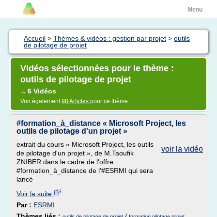
Menu
Accueil
>
Thèmes & vidéos : gestion par projet
>
outils
de pilotage de projet
Vidéos sélectionnées pour le thème :
outils de pilotage de projet
6 Vidéos
→
Voir également
98 Articles
pour ce thème
#formation_à_distance « Microsoft Project, les
outils de pilotage d'un projet »
extrait du cours « Microsoft Project, les outils
voir la vidéo
de pilotage d'un projet », de M.Taoufik
ZNIBER dans le cadre de l'offre
#formation_à_distance de l'#ESRMI qui sera
lancé
Voir la suite
Par :
ESRMI
Thèmes liés :
/
outils de pilotage de projet
formation pilotage projet