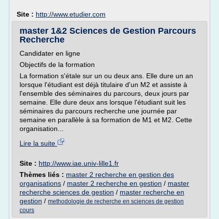
Site :
http://www.etudier.com
master 1&2 Sciences de Gestion Parcours
Recherche
Candidater en ligne
Objectifs de la formation
La formation s'étale sur un ou deux ans. Elle dure un an
lorsque l'étudiant est déjà titulaire d'un M2 et assiste à
l'ensemble des séminaires du parcours, deux jours par
semaine. Elle dure deux ans lorsque l'étudiant suit les
séminaires du parcours recherche une journée par
semaine en parallèle à sa formation de M1 et M2. Cette
organisation...
Lire la suite
Site :
http://www.iae.univ-lille1.fr
Thèmes liés :
master 2 recherche en gestion des
organisations
/
master 2 recherche en gestion
/
master
recherche sciences de gestion
/
master recherche en
gestion
/
methodologie de recherche en sciences de gestion
cours