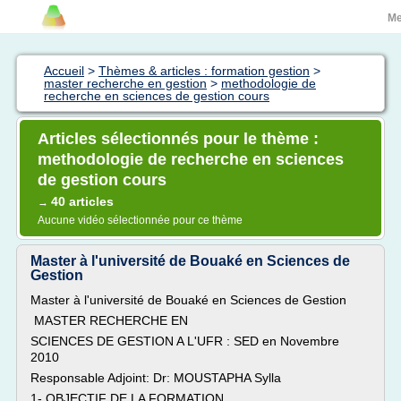
M
Accueil
>
Thèmes & articles : formation gestion
>
master recherche en gestion
>
methodologie de
recherche en sciences de gestion cours
Articles sélectionnés pour le thème :
methodologie de recherche en sciences
de gestion cours
40 articles
→
Aucune vidéo sélectionnée pour ce thème
Master à l'université de Bouaké en Sciences de
Gestion
Master à l'université de Bouaké en Sciences de Gestion
MASTER RECHERCHE EN
SCIENCES DE GESTION A L'UFR : SED en Novembre
2010
Responsable Adjoint: Dr: MOUSTAPHA Sylla
1- OBJECTIF DE LA FORMATION